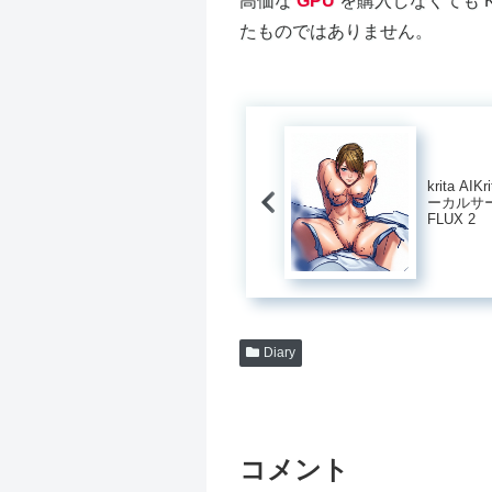
高価な
GPU
を購入しなくても Kr
たものではありません。
krita AIKr
ーカルサ
FLUX 2
Diary
コメント