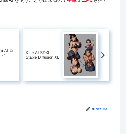
ita AI を使うことが出来るので
中華ミニPC
も捨て
ita AI ロ
Krite AI SDXL –
ーバー
Stable Diffusion XL
turezure