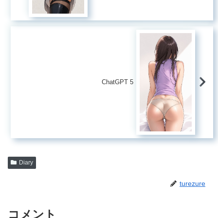
ChatGPT 5
Diary
turezure
コメント